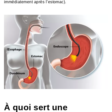
immédiatement après l’estomac).
HTML
À quoi sert une