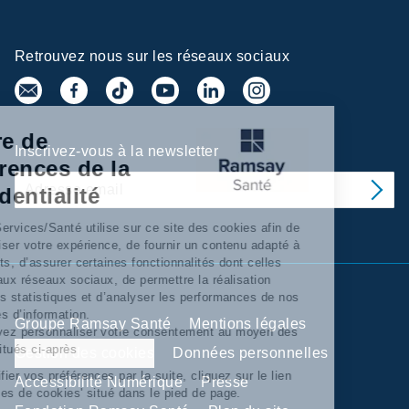
Retrouvez nous sur les réseaux sociaux
Centre de
Inscrivez-vous à la newsletter
préférences de la
confidentialité
Ramsay Services/Santé utilise sur ce site des cookies afin de
personnaliser votre expérience, de fournir un contenu adapté à
vos intérêts, d’assurer certaines fonctionnalités dont celles
relatives aux réseaux sociaux, de permettre la réalisation
d’'analyses statistiques et d’analyser les performances de nos
campagnes d’information.
Groupe Ramsay Santé
Mentions légales
Vous pouvez personnaliser votre consentement au moyen des
boutons situés ci-après
Gestion des cookies
Données personnelles
Pour modifier vos préférences par la suite, cliquez sur le lien
Accessibilité Numérique
Presse
'Préférences de cookies' situé dans le pied de page.