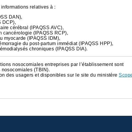
informations relatives à :
AQSS DAN),
S DCP),
ulaire cérébral (IPAQSS AVC),
e en cancérologie (IPAQSS RCP),
s du myocarde (IPAQSS IDM),
 l’hémorragie du post-partum immédiat (IPAQSS HPP),
s hémodialysés chroniques (IPAQSS DIA).
ections nosocomiales entreprises par l’établissement sont
s nosocomiales (TBIN).
ion des usagers et disponibles sur le site du ministère
Scop